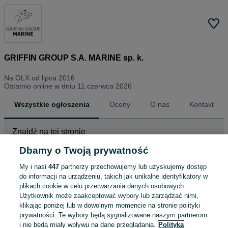
GRIFFIN GROUP S.A. MARINE sp. k.
Na OLX od
lipca 2016
Ostatnio online w dniu 11 czerwca 2026
Wszystkie ogłoszenia
Oceny
O nas
Kontakt
Znajdź na tej stronie
Dbamy o Twoją prywatność
My i nasi
447
partnerzy przechowujemy lub uzyskujemy dostęp
Wybierz kategorię
do informacji na urządzeniu, takich jak unikalne identyfikatory w
plikach cookie w celu przetwarzania danych osobowych.
ZNALEŹLIŚMY 0
Sortowanie
Opcje przeglądania
Użytkownik może zaakceptować wybory lub zarządzać nimi,
OGŁOSZEŃ
klikając poniżej lub w dowolnym momencie na stronie polityki
prywatności. Te wybory będą sygnalizowane naszym partnerom
i nie będą miały wpływu na dane przeglądania.
Polityka